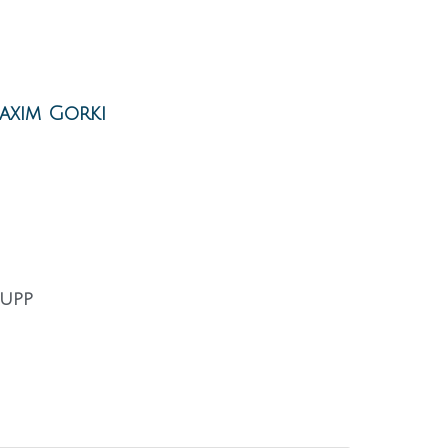
 Maxim Gorki
supp