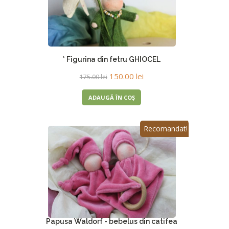
* Figurina din fetru GHIOCEL
150.00
lei
175.00
lei
ADAUGĂ ÎN COȘ
150.00
lei
175.00
lei
Recomandat!
Papusa Waldorf - bebelus din catifea